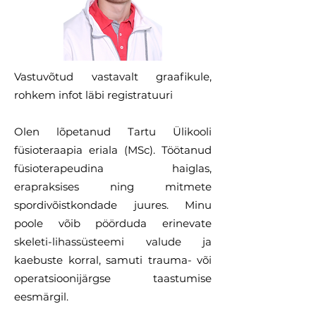
Vastuvõtud vastavalt graafikule,
rohkem infot läbi registratuuri
Olen lõpetanud Tartu Ülikooli
füsioteraapia eriala (MSc). Töötanud
füsioterapeudina haiglas,
erapraksises ning mitmete
spordivõistkondade juures. Minu
poole võib pöörduda erinevate
skeleti-lihassüsteemi valude ja
kaebuste korral, samuti trauma- või
operatsioonijärgse taastumise
eesmärgil.