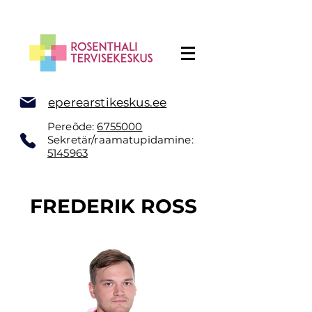
eperearstikeskus.ee
Pereõde:
6755000
Sekretär/raamatupidamine:
5145963
FREDERIK ROSS